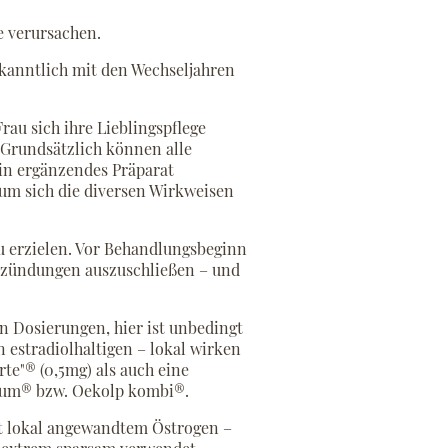
e verursachen.
ekanntlich mit den Wechseljahren
au sich ihre Lieblingspflege
 Grundsätzlich können alle
ein ergänzendes Präparat
um sich die diversen Wirkweisen
zu erzielen. Vor Behandlungsbeginn
tzündungen auszuschließen – und
en Dosierungen, hier ist unbedingt
 estradiolhaltigen – lokal wirken
rte"® (0,5mg) als auch eine
ulum® bzw. Oekolp kombi®.
t lokal angewandtem Östrogen –