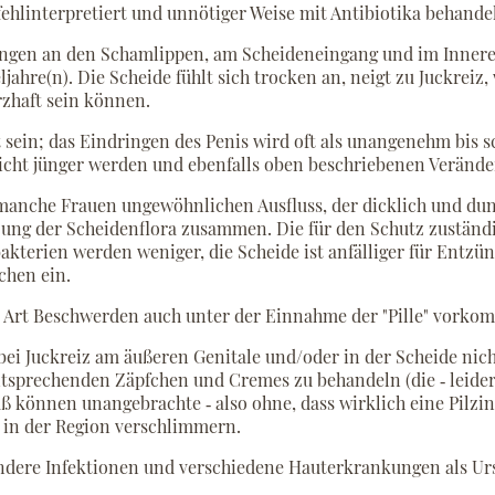
hlinterpretiert und unnötiger Weise mit Antibiotika behandel
ngen an den Schamlippen, am Scheideneingang und im Innere
ahre(n). Die Scheide fühlt sich trocken an, neigt zu Juckrei
rzhaft sein können.
t sein; das Eindringen des Penis wird oft als unangenehm bis
icht jünger werden und ebenfalls oben beschriebenen Verände
anche Frauen ungewöhnlichen Ausfluss, der dicklich und dun
ng der Scheidenflora zusammen. Die für den Schutz zuständi
terien werden weniger, die Scheide ist anfälliger für Entzünd
chen ein.
 Art Beschwerden auch unter der Einnahme der "Pille" vorko
ei Juckreiz am äußeren Genitale und/oder in der Scheide nicht 
ntsprechenden Zäpfchen und Cremes zu behandeln (die ‐ leider
 können unangebrachte ‐ also ohne, dass wirklich eine Pilzin
 in der Region verschlimmern.
dere Infektionen und verschiedene Hauterkrankungen als Ur