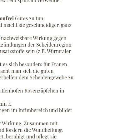
nd extrem sparsam verwendet
onfrei
Gutes zu tun:
nd macht sie geschmeidiger, ganz
ber nachweisbare Wirkung gegen
Entzündungen der Scheidenregion
Zusatzstoffe sein (z.B. Würmtaler
 es sich besonders für Frauen.
acht man sich die guten
verhelfen dem Scheidengewebe zu
affenhofen Rosenzäpfchen in
min E.
ngen im Intimbereich und bildet
ur Wirkung. Zusammen mit
nd fördern die Wundheilung.
 beruhigt und pflegt sie