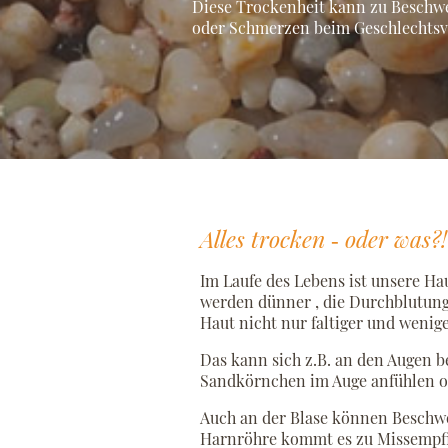
Diese Trockenheit kann zu Beschw
oder Schmerzen beim Geschlechtsv
Alles trocken ‐ oder was?!
Im Laufe des Lebens ist unsere Ha
werden dünner , die Durchblutung 
Haut nicht nur faltiger und wenige
Das kann sich z.B. an den Augen b
Sandkörnchen im Auge anfühlen ode
Auch an der Blase können Beschwe
Harnröhre kommt es zu Missempfin