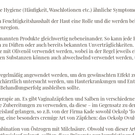
e Hygiene (Häufigkeit, Waschlotionen etc.) ähnliche Symptom
 Feuchtigkeitshaushalt der Haut eine Rolle und die werden b
enregion.
nannten Produkte gleichwertig nebeneinander. So kann jede Fr
n zu Düften oder auch bereits bekannten Unverträglichkeiten.
ge mit Olivenöl verwendet werden, wobei in der Regel jeweils 
enen Substanzen können auch abwechselnd verwendet werden, 
ten regelmäßig angewendet werden, um den gewünschten Effekt 
achärztlich untersucht werden, um Hauterkrankungen und En
e Behandlungserfolg ausbleiben sollte.
herapie an. Es gibt Vaginalzäpfchen und Salben in verschieden
ige Zubereitungen zu verwenden, da diese – im Gegensatz zu den
eislauf gelangen, so z.B. von der Firma Kade sowohl Oekolp "fo
3 mg, eine besonders cremige Art von Zäpfchen: das Oekolp Ov
bination von Östrogen mit Milchsäure. Obwohl von dieser Ar