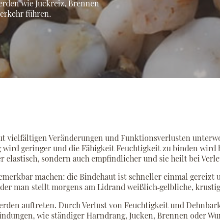
erden wie Juckreiz, Brennen
erkehr führen.
ut vielfältigen Veränderungen und Funktionsverlusten unterwo
wird geringer und die Fähigkeit Feuchtigkeit zu binden wird 
r elastisch, sondern auch empfindlicher und sie heilt bei Ver
emerkbar machen: die Bindehaut ist schneller einmal gereizt u
r man stellt morgens am Lidrand weißlich‐gelbliche, krustige
rden auftreten. Durch Verlust von Feuchtigkeit und Dehnbark
dungen, wie ständiger Harndrang, Jucken, Brennen oder Wun