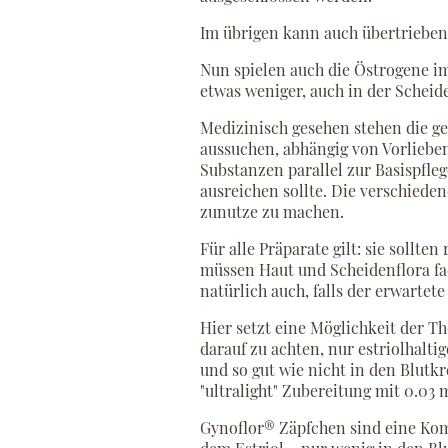
Im übrigen kann auch übertrieben
Nun spielen auch die Östrogene im
etwas weniger, auch in der Scheid
Medizinisch gesehen stehen die ge
aussuchen, abhängig von Vorliebe
Substanzen parallel zur Basispfle
ausreichen sollte. Die verschied
zunutze zu machen.
Für alle Präparate gilt: sie soll
müssen Haut und Scheidenflora f
natürlich auch, falls der erwartet
Hier setzt eine Möglichkeit der T
darauf zu achten, nur estriolhalt
und so gut wie nicht in den Blutkr
"ultralight" Zubereitung mit 0.0
Gynoflor® Zäpfchen sind eine Kom