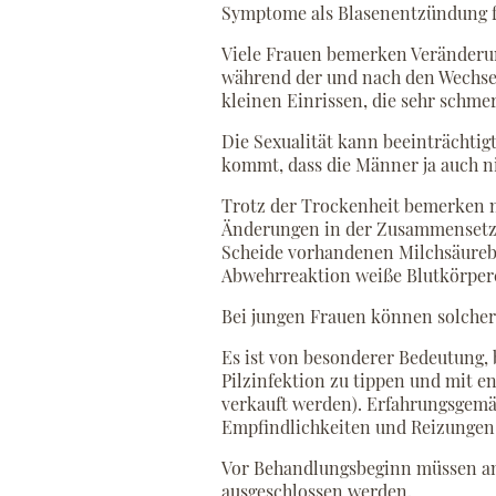
Symptome als Blasenentzündung fe
Viele Frauen bemerken Veränderu
während der und nach den Wechselj
kleinen Einrissen, die sehr schme
Die Sexualität kann beeinträchtig
kommt, dass die Männer ja auch n
Trotz der Trockenheit bemerken m
Änderungen in der Zusammensetzu
Scheide vorhandenen Milchsäurebak
Abwehrreaktion weiße Blutkörper
Bei jungen Frauen können solcher
Es ist von besonderer Bedeutung, b
Pilzinfektion zu tippen und mit e
verkauft werden). Erfahrungsgemäß
Empfindlichkeiten und Reizungen
Vor Behandlungsbeginn müssen an
ausgeschlossen werden.