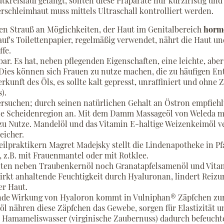
utkreislauf gelangt, sollten diese Präparate nur kurzfristig u
schleimhaut muss mittels Ultraschall kontrolliert werden.
ten Strauß an Möglichkeiten, der Haut im Genitalbereich
horm
auf's Toilettenpapier, regelmäßig verwendet, nährt die Haut u
fe.
zbar. Es hat, neben pflegenden Eigenschaften, eine leichte, a
n. Dies können sich Frauen zu nutze machen, die zu häufigen 
rkunft des Öls, es sollte kalt gepresst, unraffiniert und ohne 
).
suchen; durch seinen natürlichen Gehalt an Östron empfiehlt
 die Scheidenregion an. Mit dem Damm Massageöl von Weleda m
 zu Nutze. Mandelöl und das Vitamin E-haltige Weizenkeimöl 
eicher.
lpraktikern Magret Madejsky stellt die Lindenapotheke in Pf
z.B. mit Frauenmantel oder mit Rotklee.
ten neben Traubenkernöl noch Granatapfelsamenöl und Vita
rkt anhaltende Feuchtigkeit durch Hyaluronan, lindert Reizu
er Haut.
dende Wirkung von Hyaloron kommt in Vulniphan® Zäpfchen z
l nähren diese Zäpfchen das Gewebe, sorgen für Elastizität u
Hamameliswasser (virginische Zaubernuss) dadurch befeuchtet,