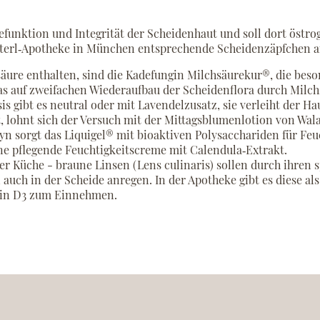
refunktion und Integrität der Scheidenhaut und soll dort östro
terl‐Apotheke in München entsprechende Scheidenzäpfchen a
säure enthalten, sind die Kadefungin Milchsäurekur®, die bes
das auf zweifachen Wiederaufbau der Scheidenflora durch Milch
 gibt es neutral oder mit Lavendelzusatz, sie verleiht der H
t, lohnt sich der Versuch mit der Mittagsblumenlotion von Wal
yn sorgt das Liquigel® mit bioaktiven Polysacchariden für Feu
ne pflegende Feuchtigkeitscreme mit Calendula‐Extrakt.
er Küche - braune Linsen (Lens culinaris) sollen durch ihren s
auch in der Scheide anregen. In der Apotheke gibt es diese als
min D3 zum Einnehmen.