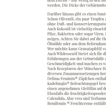
dem Estriol – nur wenig in den Bl
werden. Die Dicke der Gebärmutter
Darüber hinaus gibt es einen bun
Schon Olivenöl, ein paar Tropfen 
ohne Duft‐ und Konservierungsstof
Auch Kokosöl ist vielseitig einset
Pilze, Bakterien oder sogar Vire
neigen. Achten Sie dabei auf die He
Ölmühle oder aus dem Reformhaus
Wer möchte kann Granatapfelöl ver
Auch Wildrosenöl bietet sich für
Erfahrungen aus der Geburtshilfe
Geschmeidigkeit und machen es w
Nach Rezepturen der Münchner Hei
diversen Zusammensetzungen her, 
Delima Feminin® Zäpfchen enthal
Kadefungin® Befeuchtungsgel bewi
einen angenehmen Gleitfilm auf d
Ebenfalls die feuchtigkeitsspen
Calendula, Aloe vera und Teebaumö
Remifemin ® Feuchtcreme enthält 