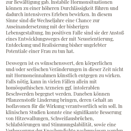
zur Bewältigung gab. Instabile Hormonsituationen
können zu einer höheren Durchlässigkeit führen und
dadurch intensiveres Erleben bewirken. In diesem
Sinne sind die Wechseljahre eine Chance zur
Auseinandersetzung mit der bisherigen
Lebensgestaltung. Im positiven Falle sind sie der Anstoß
eines Entwicklungsweges der mit Neuorientierung,
Entdeckung und Realisierung bisher ungelebter
Potentiale einer Frau zu tun hat.
Deswegen ist es wünschenswert, den körperlichen
und/oder seelischen Veränderungen in dieser Zeit nicht
mit Hormoneinnahmen künstlich entgegen zu wirken.
Falls nötig, kann in vielen Fällen allein mit
homöopathischen Arzneien ggf. intolerablen
Beschwerden begegnet werden. Daneben können
Pflanzenstoffe Linderung bringen, deren Gehalt an
Isoflavonen für die Wirkung verantwortlich sein soll. In
klinischen Studien konnte eine signifikante Besserung
von Hitzewallungen, Schweißausbrüchen,
Schlafstörungen und Stimmungslabilität, sowie eine
Verbesserung der Knochendichte nachgewiesen werden.