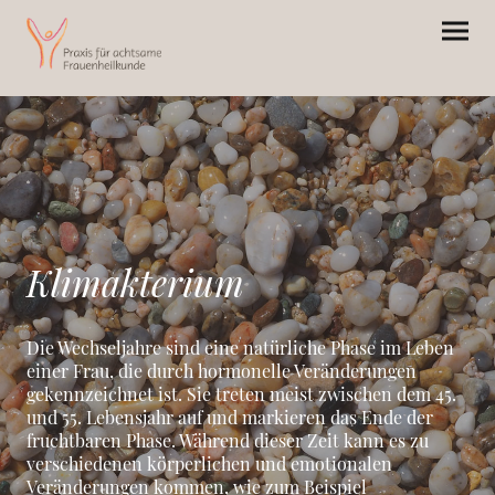
Klimakterium
Die Wechseljahre sind eine natürliche Phase im Leben
einer Frau, die durch hormonelle Veränderungen
gekennzeichnet ist. Sie treten meist zwischen dem 45.
und 55. Lebensjahr auf und markieren das Ende der
fruchtbaren Phase. Während dieser Zeit kann es zu
verschiedenen körperlichen und emotionalen
Veränderungen kommen, wie zum Beispiel