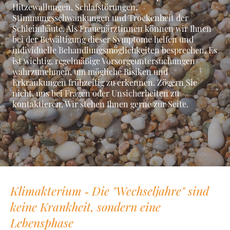
Hitzewallungen, Schlafstörungen,
Stimmungsschwankungen und Trockenheit der
Schleimhäute. Als Frauenärztinnen können wir Ihnen
bei der Bewältigung dieser Symptome helfen und
individuelle Behandlungsmöglichkeiten besprechen. Es
ist wichtig, regelmäßige Vorsorgeuntersuchungen
wahrzunehmen, um mögliche Risiken und
Erkrankungen frühzeitig zu erkennen. Zögern Sie
nicht, uns bei Fragen oder Unsicherheiten zu
kontaktieren. Wir stehen Ihnen gerne zur Seite.
Klimakterium ‐ Die "Wechseljahre" sind
keine Krankheit, sondern eine
Lebensphase