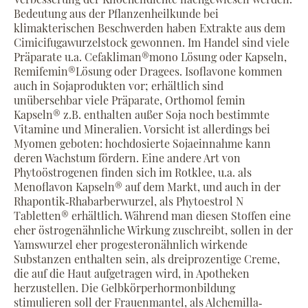
Bedeutung aus der Pflanzenheilkunde bei
klimakterischen Beschwerden haben Extrakte aus dem
Cimicifugawurzelstock gewonnen. Im Handel sind viele
Präparate u.a. Cefakliman®mono Lösung oder Kapseln,
Remifemin®Lösung oder Dragees. Isoflavone kommen
auch in Sojaprodukten vor; erhältlich sind
unübersehbar viele Präparate, Orthomol femin
Kapseln® z.B. enthalten außer Soja noch bestimmte
Vitamine und Mineralien. Vorsicht ist allerdings bei
Myomen geboten: hochdosierte Sojaeinnahme kann
deren Wachstum fördern. Eine andere Art von
Phytoöstrogenen finden sich im Rotklee, u.a. als
Menoflavon Kapseln® auf dem Markt, und auch in der
Rhapontik‐Rhabarberwurzel, als Phytoestrol N
Tabletten® erhältlich. Während man diesen Stoffen eine
eher östrogenähnliche Wirkung zuschreibt, sollen in der
Yamswurzel eher progesteronähnlich wirkende
Substanzen enthalten sein, als dreiprozentige Creme,
die auf die Haut aufgetragen wird, in Apotheken
herzustellen. Die Gelbkörperhormonbildung
stimulieren soll der Frauenmantel, als Alchemilla‐