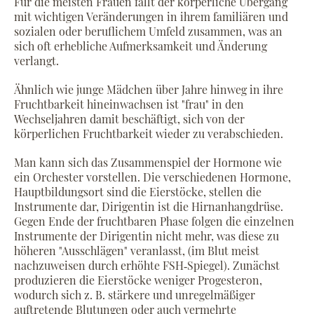
Für die meisten Frauen fällt der körperliche Übergang
mit wichtigen Veränderungen in ihrem familiären und
sozialen oder beruflichem Umfeld zusammen, was an
sich oft erhebliche Aufmerksamkeit und Änderung
verlangt.
Ähnlich wie junge Mädchen über Jahre hinweg in ihre
Fruchtbarkeit hineinwachsen ist "frau" in den
Wechseljahren damit beschäftigt, sich von der
körperlichen Fruchtbarkeit wieder zu verabschieden.
Man kann sich das Zusammenspiel der Hormone wie
ein Orchester vorstellen. Die verschiedenen Hormone,
Hauptbildungsort sind die Eierstöcke, stellen die
Instrumente dar, Dirigentin ist die Hirnanhangdrüse.
Gegen Ende der fruchtbaren Phase folgen die einzelnen
Instrumente der Dirigentin nicht mehr, was diese zu
höheren "Ausschlägen" veranlasst, (im Blut meist
nachzuweisen durch erhöhte FSH‐Spiegel). Zunächst
produzieren die Eierstöcke weniger Progesteron,
wodurch sich z. B. stärkere und unregelmäßiger
auftretende Blutungen oder auch vermehrte