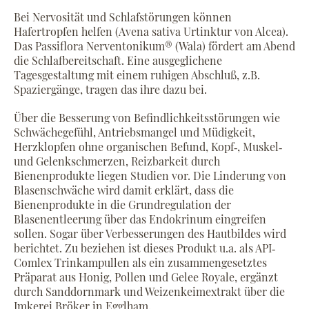
Bei Nervosität und Schlafstörungen können
Hafertropfen helfen (Avena sativa Urtinktur von Alcea).
Das Passiflora Nerventonikum® (Wala) fördert am Abend
die Schlafbereitschaft. Eine ausgeglichene
Tagesgestaltung mit einem ruhigen Abschluß, z.B.
Spaziergänge, tragen das ihre dazu bei.
Über die Besserung von Befindlichkeitsstörungen wie
Schwächegefühl, Antriebsmangel und Müdigkeit,
Herzklopfen ohne organischen Befund, Kopf‐, Muskel‐
und Gelenkschmerzen, Reizbarkeit durch
Bienenprodukte liegen Studien vor. Die Linderung von
Blasenschwäche wird damit erklärt, dass die
Bienenprodukte in die Grundregulation der
Blasenentleerung über das Endokrinum eingreifen
sollen. Sogar über Verbesserungen des Hautbildes wird
berichtet. Zu beziehen ist dieses Produkt u.a. als API‐
Comlex Trinkampullen als ein zusammengesetztes
Präparat aus Honig, Pollen und Gelee Royale, ergänzt
durch Sanddornmark und Weizenkeimextrakt über die
Imkerei Bröker in Egglham.