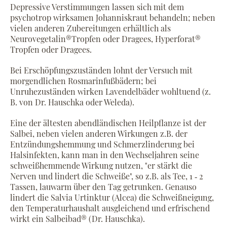
Depressive Verstimmungen lassen sich mit dem
psychotrop wirksamen Johanniskraut behandeln; neben
vielen anderen Zubereitungen erhältlich als
Neurovegetalin®Tropfen oder Dragees, Hyperforat®
Tropfen oder Dragees.
Bei Erschöpfungszuständen lohnt der Versuch mit
morgendlichen Rosmarinfußbädern; bei
Unruhezuständen wirken Lavendelbäder wohltuend (z.
B. von Dr. Hauschka oder Weleda).
Eine der ältesten abendländischen Heilpflanze ist der
Salbei, neben vielen anderen Wirkungen z.B. der
Entzündungshemmung und Schmerzlinderung bei
Halsinfekten, kann man in den Wechseljahren seine
schweißhemmende Wirkung nutzen, "er stärkt die
Nerven und lindert die Schweiße", so z.B. als Tee, 1 ‐ 2
Tassen, lauwarm über den Tag getrunken. Genauso
lindert die Salvia Urtinktur (Alcea) die Schweißneigung,
den Temperaturhaushalt ausgleichend und erfrischend
wirkt ein Salbeibad® (Dr. Hauschka).