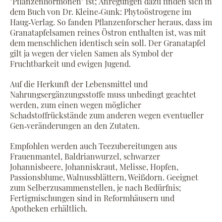
"Pflanzenhormonen" ist; Anregungen dazu finden sich in
dem Buch von Dr. Kleine‐Gunk: Phytoöstrogene im
Haug‐Verlag. So fanden Pflanzenforscher heraus, dass im
Granatapfelsamen reines Östron enthalten ist, was mit
dem menschlichen identisch sein soll. Der Granatapfel
gilt ja wegen der vielen Samen als Symbol der
Fruchtbarkeit und ewigen Jugend.
Auf die Herkunft der Lebensmittel und
Nahrungsergänzungsstoffe muss unbedingt geachtet
werden, zum einen wegen möglicher
Schadstoffrückstände zum anderen wegen eventueller
Gen‐veränderungen an den Zutaten.
Empfohlen werden auch Teezubereitungen aus
Frauenmantel, Baldrianwurzel, schwarzer
Johannisbeere, Johanniskraut, Melisse, Hopfen,
Passionsblume, Walnussblättern, Weißdorn. Geeignet
zum Selberzusammenstellen, je nach Bedürfnis;
Fertigmischungen sind in Reformhäusern und
Apotheken erhältlich.