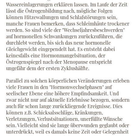
Wassereinlagerungen erklären lassen. Im Laufe der Zeit
lässt die Östrogenbildung nach, mögliche Folgen
können Hitzewallungen und Schlafstörungen sein,
manche Frauen bemerken, dass Schleimhäute trockener
werden. So sind viele der "Wechseljahresbeschwerden"
auf hormonellen Schwankungen zurückzuführen, die
durchlebt werden, bis sich das neue hormonelle
Gleichgewicht eingependelt hat. Es entsteht dabei
keinesfalls eine Hormonmangelsituation, der
Östrogenspiegel nach der Menopause entspricht
ungefähr dem der ersten Zyklushälfte.
Parallel zu solchen körperlichen Veränderungen erleben
viele Frauen in den "Hormonwechselphasen" auf
seelischer Ebene eine höhere Empfindsamkeit. Und
zwar nicht nur auf aktuelle Erlebnisse bezogen, sondern
auch für schon lange zurückliegende Ereignisse. Dies
können z.B. Schicksalsschläge, Kränkungen,
Verletzungen, Verlustsituationen, unerfüllte Wünsche
sein. Vielleicht sind sie lange überwunden geglaubt oder
unterdrückt, weil es damals keine Zeit oder Gelegenheit