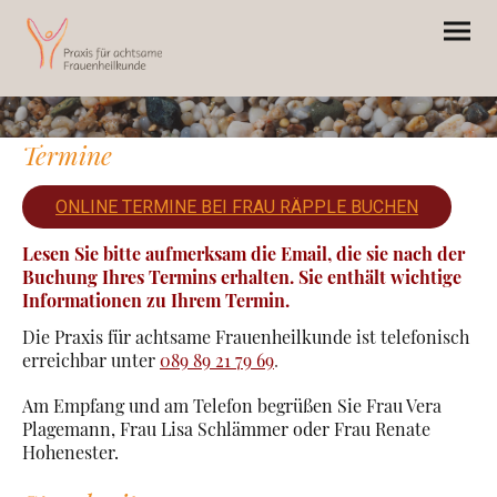
Termine
ONLINE TERMINE BEI FRAU RÄPPLE BUCHEN
Lesen Sie bitte aufmerksam die Email, die sie nach der
Buchung Ihres Termins erhalten. Sie enthält wichtige
Informationen zu Ihrem Termin.
Die Praxis für achtsame Frauenheilkunde ist telefonisch
erreichbar unter
089 89 21 79 69
.
Am Empfang und am Telefon begrüßen Sie Frau Vera
Plagemann, Frau Lisa Schlämmer oder Frau Renate
Hohenester.